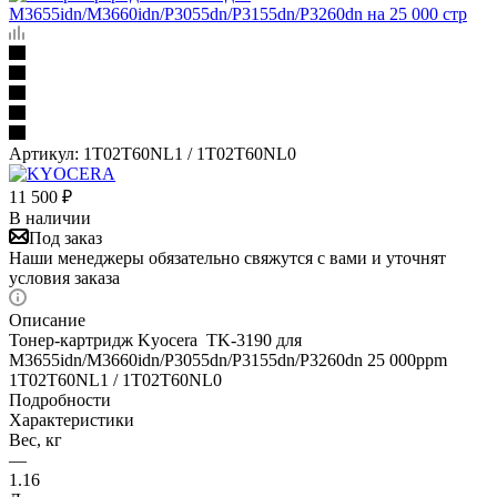
Артикул:
1T02T60NL1 / 1T02T60NL0
11 500
₽
В наличии
Под заказ
Наши менеджеры обязательно свяжутся с вами и уточнят
условия заказа
Описание
Тонер-картридж Kyocera TK-3190 для
M3655idn/M3660idn/P3055dn/P3155dn/P3260dn 25 000ppm
1T02T60NL1 / 1T02T60NL0
Подробности
Характеристики
Вес, кг
—
1.16