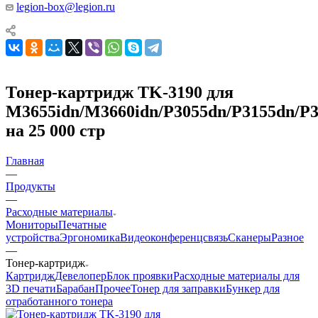
legion-box@legion.ru
Тонер-картридж TK-3190 для
M3655idn/M3660idn/P3055dn/P3155dn/P
на 25 000 стр
Главная
—
Продукты
—
Расходные материалы
Мониторы
Печатные
устройства
Эргономика
Видеоконференцсвязь
Сканеры
Разное
—
Тонер-картридж
Картридж
Девелопер
Блок проявки
Расходные материалы для
3D печати
Барабан
Прочее
Тонер для заправки
Бункер для
отработанного тонера