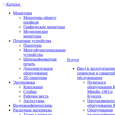
Каталог
Мониторы
Мониторы общего
профиля
Графические мониторы
Медицинские
мониторы
Печатные устройства
Принтеры
Многофункциональные
устройства
Широкоформатная
Услуги
печать
Дополнительное
Ввод в эксплуатацию
оборудование
сервисное и гаранти
3D принтеры
обслуживание
Эргономика
Печатного
Крепления
оборудования K
Стойки
Minolta, OKI и
Рабочие места
Kyocera
Аксессуары
Цветоизмерите
Видеоконференцсвязь
оборудования X
Расходные материалы
Оборудования
Тонер-картридж
видеоконферен