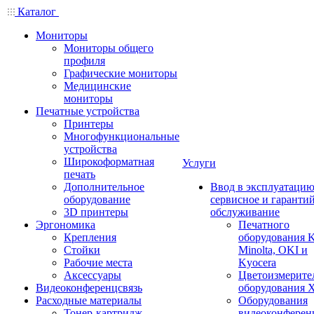
Каталог
Мониторы
Мониторы общего
профиля
Графические мониторы
Медицинские
мониторы
Печатные устройства
Принтеры
Многофункциональные
устройства
Широкоформатная
Услуги
печать
Дополнительное
Ввод в эксплуатацию
оборудование
сервисное и гаранти
3D принтеры
обслуживание
Эргономика
Печатного
Крепления
оборудования K
Стойки
Minolta, OKI и
Рабочие места
Kyocera
Аксессуары
Цветоизмерите
Видеоконференцсвязь
оборудования X
Расходные материалы
Оборудования
Тонер-картридж
видеоконферен