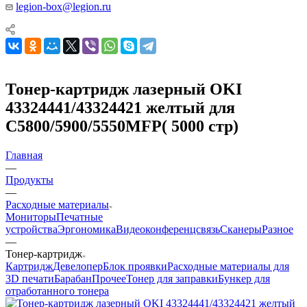
legion-box@legion.ru
Тонер-картридж лазерный OKI
43324441/43324421 желтый для
С5800/5900/5550MFP( 5000 стр)
Главная
—
Продукты
—
Расходные материалы
Мониторы
Печатные
устройства
Эргономика
Видеоконференцсвязь
Сканеры
Разное
—
Тонер-картридж
Картридж
Девелопер
Блок проявки
Расходные материалы для
3D печати
Барабан
Прочее
Тонер для заправки
Бункер для
отработанного тонера