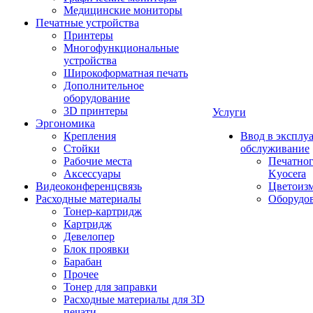
Медицинские мониторы
Печатные устройства
Принтеры
Многофункциональные
устройства
Широкоформатная печать
Дополнительное
оборудование
3D принтеры
Услуги
Эргономика
Крепления
Ввод в эксплу
Стойки
обслуживание
Рабочие места
Печатног
Аксессуары
Kyocera
Видеоконференцсвязь
Цветоизм
Расходные материалы
Оборудов
Тонер-картридж
Картридж
Девелопер
Блок проявки
Барабан
Прочее
Тонер для заправки
Расходные материалы для 3D
печати