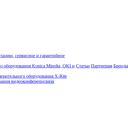
атацию, сервисное и гарантийное
о оборудования Konica Minolta, OKI и
Статьи
Партнерам
Бренд
ерительного оборудования X-Rite
ания видеоконференцсвязи