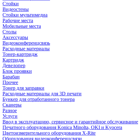
Стойки
Видеостены
Стойки мультимедиа
Рабочие места
Мобильные места
Столы
Аксессуары
Видеоконференцсвязь
Расходные материалы
Тонер-картридж
Картридж
Девелопер
Блок проявки
Барабан
Прочее
Тонер для заправки
Расходные материалы для 3D печати
Бункер для отработанного тонера
Сканеры
Разное
Услуги
Ввод в эксплуатацию, сервисное и гарантийное обслуживание
Печатного оборудования Konica Minolta, OKI и Kyocera
Цветоизмерительного оборудования X-Rite
Оборудования видеоконференцсвязи