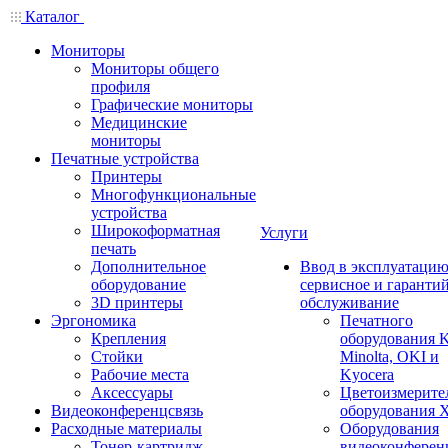
Каталог
Мониторы
Мониторы общего
профиля
Графические мониторы
Медицинские
мониторы
Печатные устройства
Принтеры
Многофункциональные
устройства
Широкоформатная
Услуги
печать
Дополнительное
Ввод в эксплуатацию
оборудование
сервисное и гаранти
3D принтеры
обслуживание
Эргономика
Печатного
Крепления
оборудования K
Стойки
Minolta, OKI и
Рабочие места
Kyocera
Аксессуары
Цветоизмерите
Видеоконференцсвязь
оборудования X
Расходные материалы
Оборудования
Тонер-картридж
видеоконферен