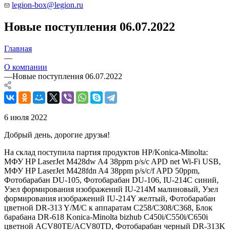
legion-box@legion.ru
Новые поступления 06.07.2022
Главная
—
О компании
—
Новые поступления 06.07.2022
6 июля 2022
Добрый день, дорогие друзья!
На склад поступила партия продуктов HP/Konica-Minolta:
МФУ HP LaserJet M428dw A4 38ppm p/s/c APD net Wi-Fi USB,
МФУ HP LaserJet M428fdn A4 38ppm p/s/c/f APD 50ppm,
Фотобарабан DU-105, Фотобарабан DU-106, IU-214C синий,
Узел формирования изображений IU-214M малиновый, Узел
формирования изображений IU-214Y желтый, Фотобарабан
цветной DR-313 Y/M/C к аппаратам C258/C308/C368, Блок
барабана DR-618 Konica-Minolta bizhub C450i/C550i/C650i
цветной ACV80TE/ACV80TD, Фотобарабан черный DR-313K