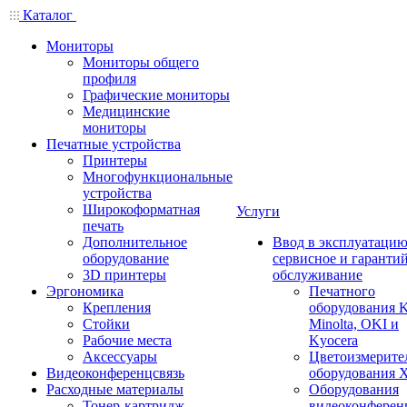
Каталог
Мониторы
Мониторы общего
профиля
Графические мониторы
Медицинские
мониторы
Печатные устройства
Принтеры
Многофункциональные
устройства
Широкоформатная
Услуги
печать
Дополнительное
Ввод в эксплуатацию
оборудование
сервисное и гаранти
3D принтеры
обслуживание
Эргономика
Печатного
Крепления
оборудования K
Стойки
Minolta, OKI и
Рабочие места
Kyocera
Аксессуары
Цветоизмерите
Видеоконференцсвязь
оборудования X
Расходные материалы
Оборудования
Тонер-картридж
видеоконферен