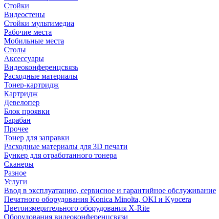
Стойки
Видеостены
Стойки мультимедиа
Рабочие места
Мобильные места
Столы
Аксессуары
Видеоконференцсвязь
Расходные материалы
Тонер-картридж
Картридж
Девелопер
Блок проявки
Барабан
Прочее
Тонер для заправки
Расходные материалы для 3D печати
Бункер для отработанного тонера
Сканеры
Разное
Услуги
Ввод в эксплуатацию, сервисное и гарантийное обслуживание
Печатного оборудования Konica Minolta, OKI и Kyocera
Цветоизмерительного оборудования X-Rite
Оборудования видеоконференцсвязи