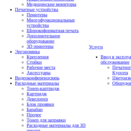
Медицинские мониторы
Печатные устройства
Принтеры
Многофункциональные
устройства
Широкоформатная печать
Дополнительное
оборудование
3D принтеры
Услуги
Эргономика
Крепления
Ввод в эксплу
Стойки
обслуживание
Рабочие места
Печатног
Аксессуары
Kyocera
Видеоконференцсвязь
Цветоизм
Расходные материалы
Оборудов
Тонер-картридж
Картридж
Девелопер
Блок проявки
Барабан
Прочее
Тонер для заправки
Расходные материалы для 3D
печати