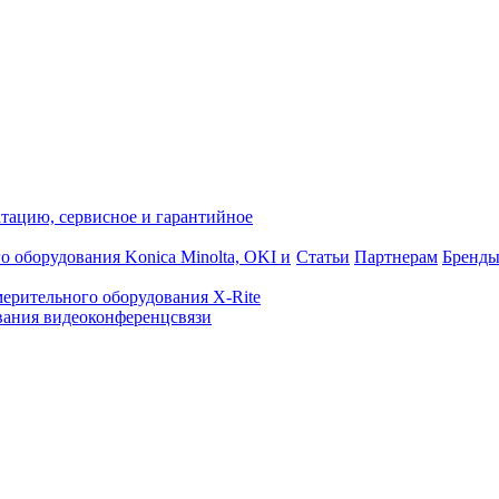
атацию, сервисное и гарантийное
о оборудования Konica Minolta, OKI и
Статьи
Партнерам
Бренд
ерительного оборудования X-Rite
ания видеоконференцсвязи