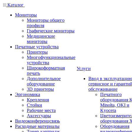
Каталог
Мониторы
Мониторы общего
профиля
Графические мониторы
Медицинские
мониторы
Печатные устройства
Принтеры
Многофункциональные
устройства
Широкоформатная
Услуги
печать
Дополнительное
Ввод в эксплуатацию
оборудование
сервисное и гаранти
3D принтеры
обслуживание
Эргономика
Печатного
Крепления
оборудования K
Стойки
Minolta, OKI и
Рабочие места
Kyocera
Аксессуары
Цветоизмерите
Видеоконференцсвязь
оборудования X
Расходные материалы
Оборудования
Тонер-картридж
видеоконферен