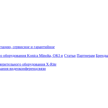
атацию, сервисное и гарантийное
о оборудования Konica Minolta, OKI и
Статьи
Партнерам
Бренд
ерительного оборудования X-Rite
ания видеоконференцсвязи