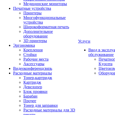
Медицинские мониторы
Печатные устройства
Принтеры
Многофункциональные
устройства
Широкоформатная печать
Дополнительное
оборудование
3D принтеры
Услуги
Эргономика
Крепления
Ввод в эксплу
Стойки
обслуживание
Рабочие места
Печатног
Аксессуары
Kyocera
Видеоконференцсвязь
Цветоизм
Расходные материалы
Оборудов
Тонер-картридж
Картридж
Девелопер
Блок проявки
Барабан
Прочее
Тонер для заправки
Расходные материалы для 3D
печати