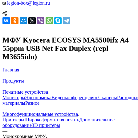
legion-box@legion.ru
MФУ Kyocera ECOSYS MA5500ifx A4
55ppm USB Net Fax Duplex (repl
M3655idn)
Главная
—
Продукты
—
Печатные устройства
Мониторы
Эргономика
Видеоконференцсвязь
Сканеры
Расходны
материалы
Разное
—
Многофункциональные устройства
Принтеры
Широкоформатная печать
Дополнительное
оборудование
3D принтеры
—
Монохромные МФУ