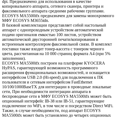
dpi. Предназначено для использования в качестве
копировального аппарата, сетевого сканера, принтера и
факсимильного аппарата средними рабочими группами.
ECOSYS MA5500ifx предназначен для замены монохромного
МФУ ECOSYS M3655idn.
В базовой комплектации представляет собой настольный
аппарат с однопроходным устройством автоматической
подачи оригиналов емкостью 100 листов, устройством
автоматической двусторонней печати/копирования и
встроенным контроллером факсимильной связи. В комплект
поставки также входит тонер-кассета с тонером черного
цвета, рассчитанная на 10 000 страниц формата A4 (при 5%
заполнении).
ECOSYS MA5500ifx построен на платформе KYOCERA
HyPAS, гарантирующей возможность программного
расширения функциональных возможностей, и оснащается
интерфейсом USB 2.0 (Hi-speed) для подключения к ПК
пользователя и сетевым интерфейсом FastEthernet
10/100/1000BaseTX для интеграции в проводные локальные
сети, При необходимости интеграции аппарата в
беспроводные сети в МФУ ECOSYS MA5500ifx может быть
опционный интерфейс IB-38 или IB-51, гарантирующие
подключение по WiFi, в том числе и посредством Direct WiFi.
Также, в случае необходимости, под аппарат ECOSYS
MA5500ifx может быть установлено до четырех опционных