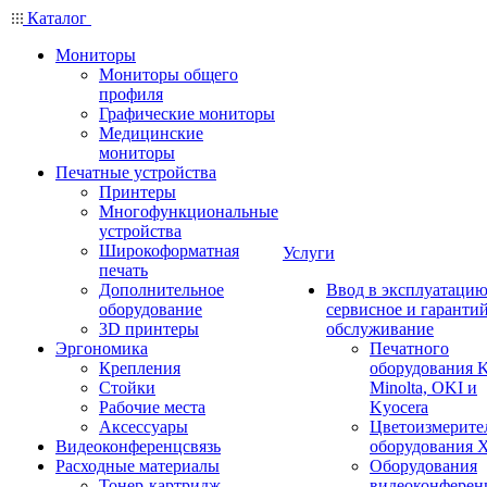
Каталог
Мониторы
Мониторы общего
профиля
Графические мониторы
Медицинские
мониторы
Печатные устройства
Принтеры
Многофункциональные
устройства
Широкоформатная
Услуги
печать
Дополнительное
Ввод в эксплуатацию
оборудование
сервисное и гаранти
3D принтеры
обслуживание
Эргономика
Печатного
Крепления
оборудования K
Стойки
Minolta, OKI и
Рабочие места
Kyocera
Аксессуары
Цветоизмерите
Видеоконференцсвязь
оборудования X
Расходные материалы
Оборудования
Тонер-картридж
видеоконферен